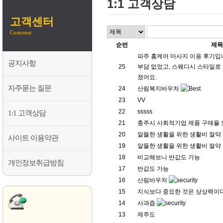
1:1 고객상담
고객센터
Customer
순번
제
파주 홈케어 마사지 이용 후기입
공지사항
25
부담 없었고, 스웨디시 스타일로
졌어요.
자주묻는 질문
24
산림복지바우처
23
VV
22
sssss
1:1 고객상담
21
충주시 사회적기업 제품 구매율
20
알뜰한 생활을 위한 생활비 절약
사이트 이용약관
19
알뜰한 생활을 위한 생활비 절약
18
비교해보니 반값도 가능
개인정보취급방침
17
반값도 가능
16
산림바우처
15
지식보다 중요한 것은 상상력이
고객상담
센터
14
사과즙
13
제주도
항상 친절히 안내하겠습니다.