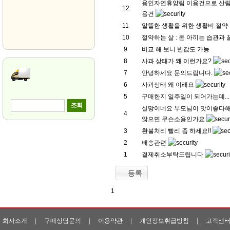
용인자연휴양림 이용건으로 산
1588-6086
12
용건
010-3060-3077
11
알뜰한 생활을 위한 생활비 절약
연중무휴 입니다.
10
절약하는 삶 : 돈 아끼는 습관과
9
비교 해 보니 반값도 가능
8
사과 상태가 왜 이런가요?
7
안녕하세요 문의드립니다.
배송조회
6
사과상태 왜 이래요
KGB택배 1577-4577
5
구매한지 일주일이 되어가는데...
조회
실망이네요 부모님이 맛이좋다
4
않으면 무슨소용인가요
3
환불처리 빨리 좀 하세요!!
2
배송관련
1
결제취소부탁드립니다
등록
1
회사소개
|
구매상담문의
|
이용약관
|
개인정보취급방침
|
고객센