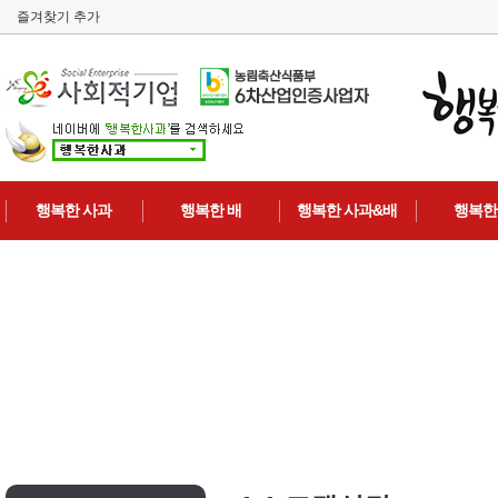
즐겨찾기 추가
행복한 사과
행복한 배
행복한 사과&배
행복한
사과 5kg
배 7.5kg
사과&배 12과
사과즙
사과 3kg
배 3kg
사과&배 6과
배즙
포도즙
토마토즙
건강보조